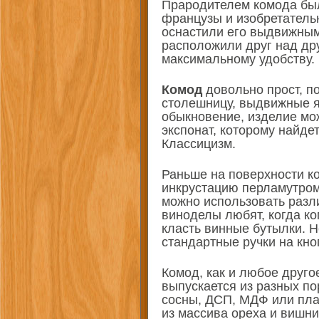
Прародителем комода был
французы и изобретатель
оснастили его выдвижным
расположили друг над дру
максимальному удобству.
Комод
довольно прост, по
столешницу, выдвижные я
обыкновение, изделие мо
экспонат, которому найде
Классицизм.
Раньше на поверхности к
инкрустацию перламутром
можно использовать разл
виноделы любят, когда к
класть винные бутылки. 
стандартные ручки на кно
Комод, как и любое друго
выпускается из разных п
сосны, ДСП, МДФ или пла
из массива ореха и вишни