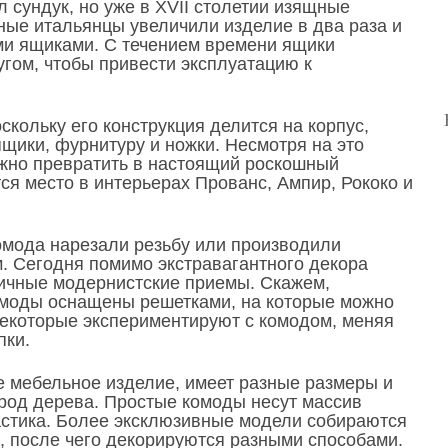
 сундук, но уже в XVII столетии изящные
ные итальянцы увеличили изделие в два раза и
и ящиками. С течением времени ящики
гом, чтобы привести эксплуатацию к
скольку его конструкция делится на корпус,
щики, фурнитуру и ножки. Несмотря на это
жно превратить в настоящий роскошный
тся место в интерьерах Прованс, Ампир, Рококо и
омода нарезали резьбу или производили
. Сегодня помимо экстравагантного декора
ичные модернистские приемы. Скажем,
омоды оснащены решетками, на которые можно
Некоторые экспериментируют с комодом, меняя
пки.
е мебельное изделие, имеет разные размеры и
ород дерева. Простые комоды несут массив
стика. Более эксклюзивные модели собираются
, после чего декорируются разными способами.